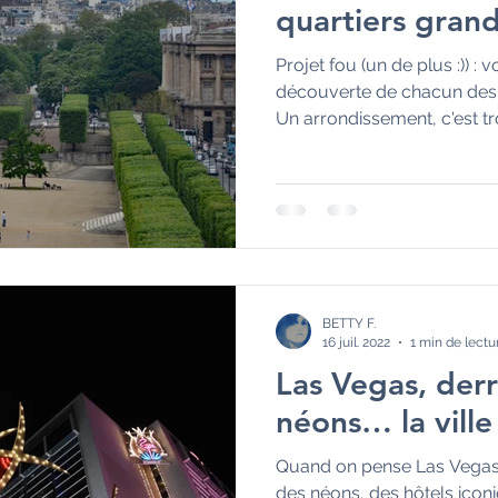
quartiers grand
Projet fou (un de plus :)) :
découverte de chacun des m
Un arrondissement, c'est tr
BETTY F.
16 juil. 2022
1 min de lectu
Las Vegas, derr
néons… la ville
Quand on pense Las Vegas,
des néons, des hôtels ico