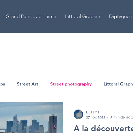
Grand Paris... Je t'aime
Littoral Graphie
Diptyques
ips
Street Art
Street photography
Littoral Graph
ieilles pierres
Green
Archi
Récents
BETTY F.
27 nov. 2022
5 min de lect
A la découvert