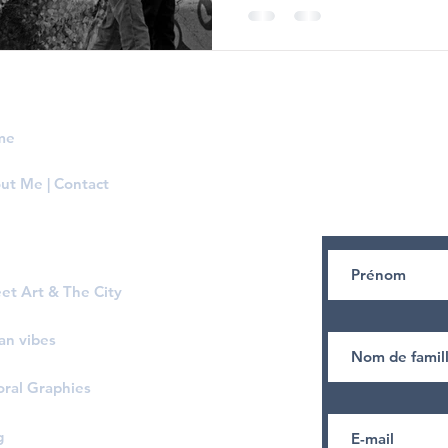
me
Inscrivez vous
à
connaitrez tous
ut Me | Contact
street art et le
eet Art & The City
an vibes
oral Graphies
g