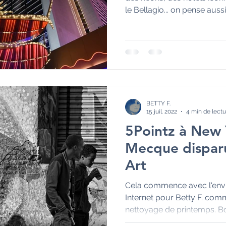
le Bellagio... on pense aussi 
BETTY F.
15 juil. 2022
4 min de lectu
5Pointz à New 
Mecque disparu
Art
Cela commence avec l'envi
Internet pour Betty F. co
nettoyage de printemps. Bon,