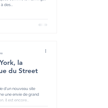
à des...
re
York, la
e du Street
e d'un nouveau site
mme une envie de grand
 il est encore...