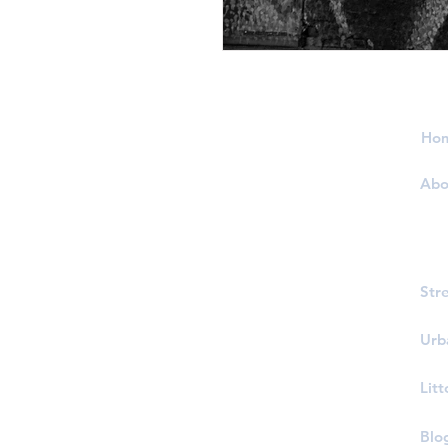
BETTY F.
Ho
Abo
Str
Urb
Litt
Blo