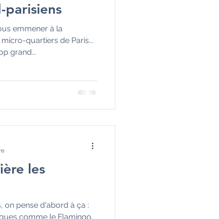
-parisiens
 vous emmener à la
icro-quartiers de Paris...
op grand...
re
ière les
 on pense d'abord à ça :
niques comme le Flamingo,