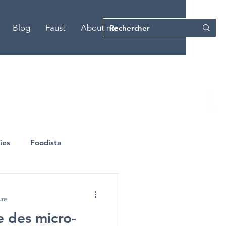
Blog
Faust
About me
ies
Foodista
ure
e des micro-