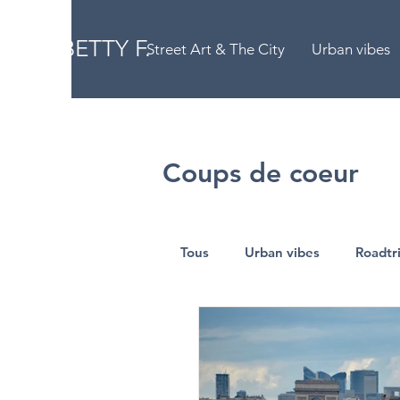
BETTY F.
Street Art & The City
Urban vibes
Coups de coeur
Tous
Urban vibes
Roadtr
Little shops
Arty
V