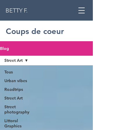
BETTY F.
Coups de coeur
Blog
Street Art
Tous
Urban vibes
Roadtrips
Street Art
Street
photography
Littoral
Graphies