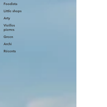
Foodista
Little shops
Arty
Vieilles
pierres
Green
Archi
Récents