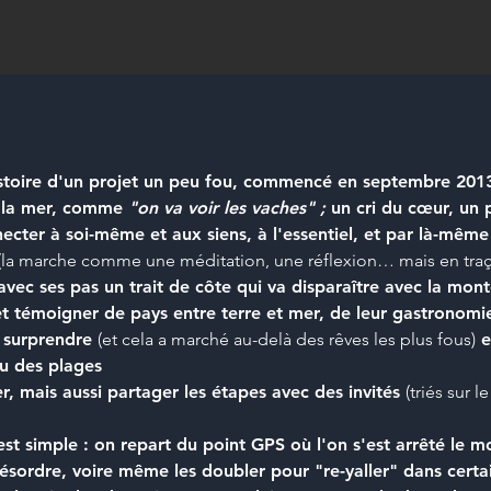
istoire d'un projet un peu fou, commencé en septembre 2013,
ir la mer, comme
"on va voir les vaches" ;
un cri du cœur, un p
ecter à soi-même et aux siens, à l'essentiel, et par là-mê
(la marche comme une méditation, une réflexion… mais en traçan
avec ses pas un trait de côte qui va disparaître avec la mon
et témoigner de pays entre terre et mer, de leur gastronomie,
r surprendre
(et cela a marché au-delà des rêves les plus fous)
e
u des plages
r, mais aussi partager les étapes avec des invités
(triés sur le
est simple : on repart du point GPS où l'on s'est arrêté le 
ésordre, voire même les doubler pour "re-yaller" dans certai