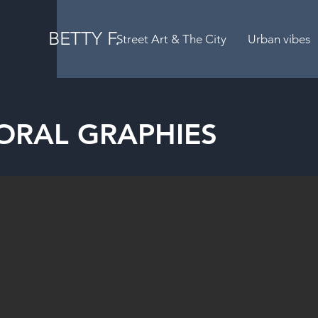
BETTY F.
Street Art & The City
Urban vibes
TORAL GRAPHIES