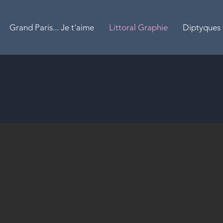
Grand Paris... Je t'aime
Littoral Graphie
Diptyques