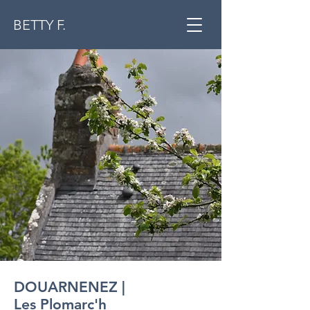
BETTY F.
DOUARNENEZ |
Les Plomarc'h